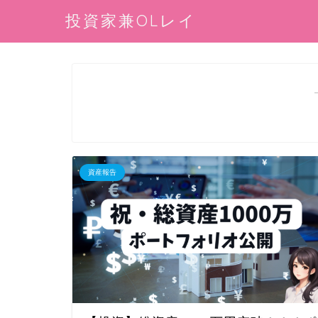
投資家兼OLレイ
資産報告